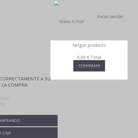
Iniciar sesión
Ningún producto
0,00 €
Total
CONFIRMAR
CORRECTAMENTE A SU
 LA COMPRA
IDAD
TAL
OMPRANDO
A CAJA