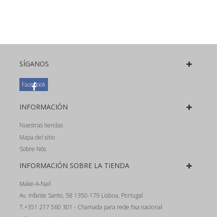
SÍGANOS
Facebook
INFORMACIÓN
Nuestras tiendas
Mapa del sitio
Sobre Nós
INFORMACIÓN SOBRE LA TIENDA
Make-A-Nail
Av. Infante Santo, 58 1350-179 Lisboa, Portugal
T.+351 217 560 301 - Chamada para rede fixa nacional