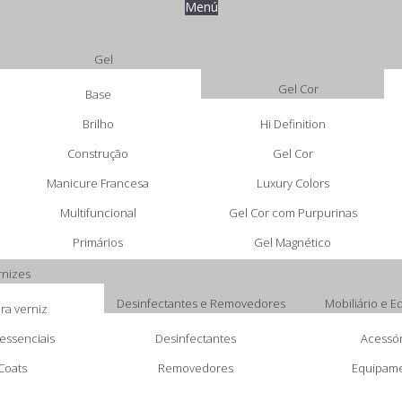
Menú
Gel
Gel Cor
Base
Brilho
Hi Definition
Construção
Gel Cor
Manicure Francesa
Luxury Colors
Multifuncional
Gel Cor com Purpurinas
Primários
Gel Magnético
rnizes
Desinfectantes e Removedores
Mobiliário e 
ra verniz
essenciais
Desinfectantes
Acessór
Coats
Removedores
Equipam