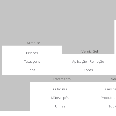
Mime-se
Verniz Gel
Brincos
Tatuagens
Aplicação - Remoção
Pins
Cores
Tratamento
Ve
Cutículas
Bases pa
Mãos e pés
Produtos 
Unhas
Top 