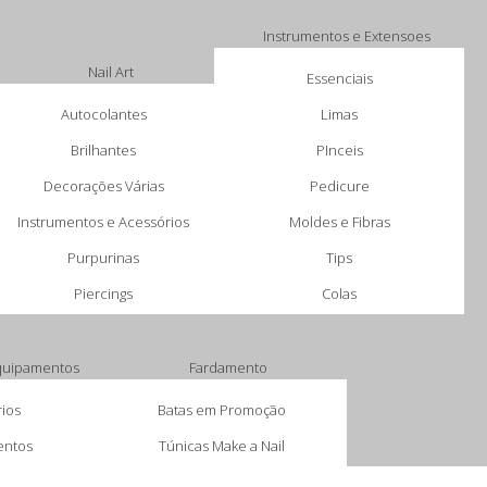
Instrumentos e Extensoes
Nail Art
Essenciais
Autocolantes
Limas
Brilhantes
PInceis
Decorações Várias
Pedicure
Instrumentos e Acessórios
Moldes e Fibras
Purpurinas
Tips
Piercings
Colas
Equipamentos
Fardamento
ios
Batas em Promoção
entos
Túnicas Make a Nail