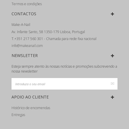
Termos e condições
CONTACTOS
Make-A-Nail
Av. Infante Santo, 58 1350-179 Lisboa, Portugal
T.+351 217 560 301 - Chamada para rede fixa nacional
info@makeanail.com
NEWSLETTER
Esteja sempre atento às nossas notícias e promoções subcrevendo a
nossa newsletter
APOIO AO CLIENTE
Histórico de encomendas
Entregas