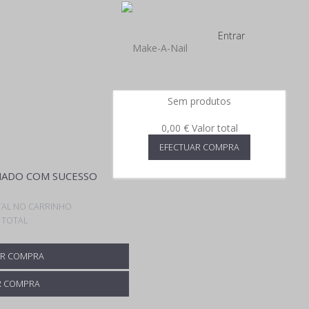
Entrar
Sem produtos
0,00 €
Valor total
EFECTUAR COMPRA
ADO COM SUCESSO
AL NO CARRINHO
 TOTAL
R COMPRA
R COMPRA