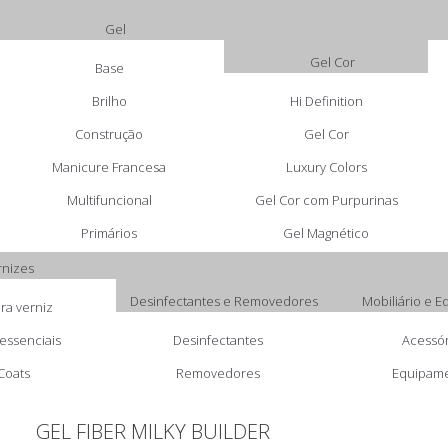
Gel
Gel Cor
Base
Brilho
Hi Definition
Construção
Gel Cor
Manicure Francesa
Luxury Colors
Multifuncional
Gel Cor com Purpurinas
Primários
Gel Magnético
rnizes
Desinfectantes e Removedores
Mobiliário e 
ra verniz
essenciais
Desinfectantes
Acessór
Coats
Removedores
Equipam
GEL FIBER MILKY BUILDER