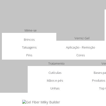
Mime-se
Verniz Gel
Brincos
Tatuagens
Aplicação - Remoção
Pins
Cores
Tratamento
Ve
Cutículas
Bases pa
Mãos e pés
Produtos 
Unhas
Top 