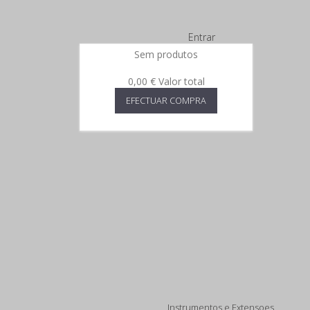
Entrar
Sem produtos
0,00 €
Valor total
EFECTUAR COMPRA
Instrumentos e Extensoes