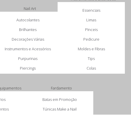
Nail Art
Essenciais
Autocolantes
Limas
Brilhantes
PInceis
Decorações Várias
Pedicure
Instrumentos e Acessórios
Moldes e Fibras
Purpurinas
Tips
Piercings
Colas
Equipamentos
Fardamento
ios
Batas em Promoção
entos
Túnicas Make a Nail