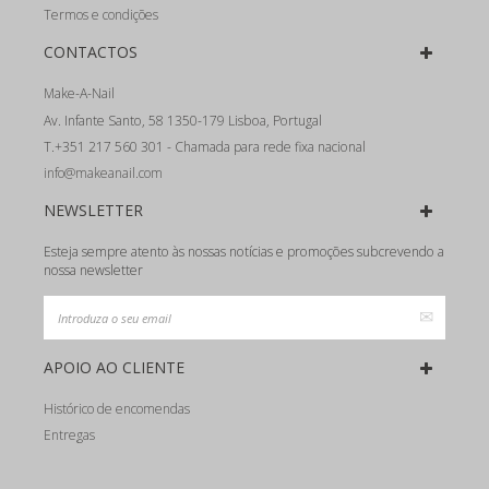
Termos e condições
CONTACTOS
Make-A-Nail
Av. Infante Santo, 58 1350-179 Lisboa, Portugal
T.+351 217 560 301 - Chamada para rede fixa nacional
info@makeanail.com
NEWSLETTER
Esteja sempre atento às nossas notícias e promoções subcrevendo a
nossa newsletter
APOIO AO CLIENTE
Histórico de encomendas
Entregas