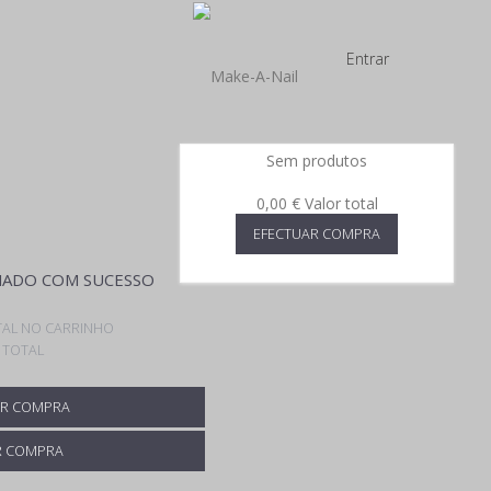
Entrar
Sem produtos
0,00 €
Valor total
EFECTUAR COMPRA
ADO COM SUCESSO
AL NO CARRINHO
 TOTAL
R COMPRA
R COMPRA